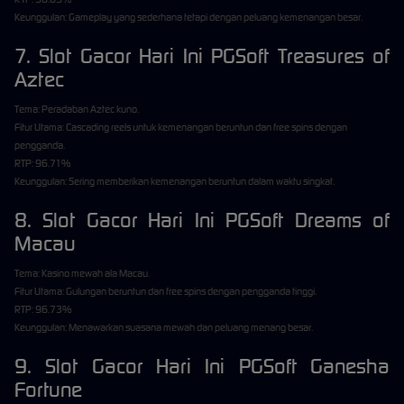
Keunggulan: Gameplay yang sederhana tetapi dengan peluang kemenangan besar.
7. Slot Gacor Hari Ini PGSoft Treasures of
Aztec
Tema: Peradaban Aztec kuno.
Fitur Utama: Cascading reels untuk kemenangan beruntun dan free spins dengan
pengganda.
RTP: 96.71%
Keunggulan: Sering memberikan kemenangan beruntun dalam waktu singkat.
8. Slot Gacor Hari Ini PGSoft Dreams of
Macau
Tema: Kasino mewah ala Macau.
Fitur Utama: Gulungan beruntun dan free spins dengan pengganda tinggi.
RTP: 96.73%
Keunggulan: Menawarkan suasana mewah dan peluang menang besar.
9. Slot Gacor Hari Ini PGSoft Ganesha
Fortune