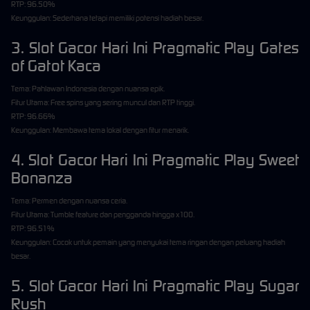
RTP: 96.50%
Keunggulan: Sederhana tetapi memiliki potensi hadiah besar.
3. Slot Gacor Hari Ini Pragmatic Play Gates
of Gatot Kaca
Tema: Pahlawan Indonesia dengan nuansa epik.
Fitur Utama: Free spins yang sering muncul dan RTP tinggi.
RTP: 96.66%
Keunggulan: Membawa tema lokal dengan fitur menarik.
4. Slot Gacor Hari Ini Pragmatic Play Sweet
Bonanza
Tema: Permen dengan nuansa ceria.
Fitur Utama: Tumble feature dan pengganda hingga x100.
RTP: 96.51%
Keunggulan: Cocok untuk pemain yang menyukai tema ringan dengan peluang hadiah
besar.
5. Slot Gacor Hari Ini Pragmatic Play Sugar
Rush