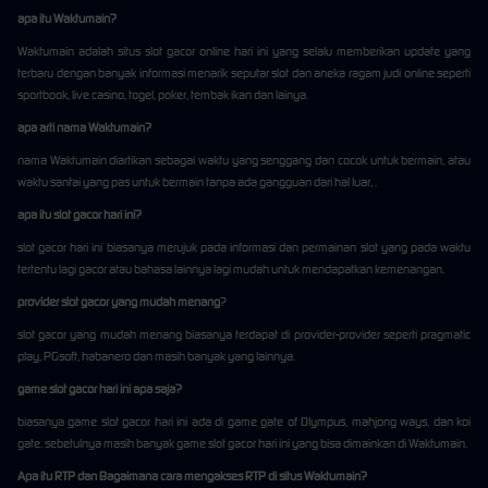
apa itu Waktumain?
Waktumain adalah situs slot gacor online hari ini yang selalu memberikan update yang
terbaru dengan banyak informasi menarik seputar slot dan aneka ragam judi online seperti
sportbook, live casino, togel, poker, tembak ikan dan lainya.
apa arti nama Waktumain?
nama Waktumain diartikan sebagai waktu yang senggang dan cocok untuk bermain, atau
waktu santai yang pas untuk bermain tanpa ada gangguan dari hal luar, .
apa itu slot gacor hari ini?
slot gacor hari ini biasanya merujuk pada informasi dan permainan slot yang pada waktu
tertentu lagi gacor atau bahasa lainnya lagi mudah untuk mendapatkan kemenangan.
provider slot gacor yang mudah menang
?
slot gacor yang mudah menang biasanya terdapat di provider-provider seperti pragmatic
play, PGsoft, habanero dan masih banyak yang lainnya.
game slot gacor hari ini apa saja?
biasanya game slot gacor hari ini ada di game gate of Olympus, mahjong ways, dan koi
gate. sebetulnya masih banyak game slot gacor hari ini yang bisa dimainkan di Waktumain.
Apa itu RTP dan Bagaimana cara mengakses RTP di situs Waktumain?