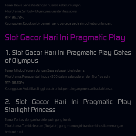
Tema: Dewa Ganesha dengan nuansa keberuntungan.
Fitur Utama: Simbol wild yang meluas dan free spins.
RTP: 96.72%
Keunggulan: Cocok untuk pemain yang percaya pada simbol keberuntungan.
Slot Gacor Hari Ini Pragmatic Play
1. Slot Gacor Hari Ini Pragmatic Play Gates
of Olympus
Tema: Mitologi Yunani dengan Zeus sebagai tokoh utama.
Fitur Utama: Pengganda hingga x500 dalam satu putaran dan fitur free spin.
RTP: 96.50%
Keunggulan: Volatilitas tinggi, cocok untuk pemain yang mencari hadiah besar.
2. Slot Gacor Hari Ini Pragmatic Play
Starlight Princess
Tema: Fantasi dengan karakter putri yang ikonik.
Fitur Utama: Tumble feature (fitur jatuh) yang memungkinkan kombinasi kemenangan
berturut-turut.