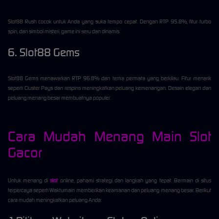
Slot88 Rush cocok untuk Anda yang suka tempo cepat. Dengan RTP 95.8%, fitur turbo
spin, dan simbol misteri, game ini seru dan dinamis.
6. Slot88 Gems
Slot88 Gems menawarkan RTP 96.8% dan tema permata yang berkilau. Fitur menarik
seperti Cluster Pays dan respins meningkatkan peluang kemenangan. Desain elegan dan
peluang menang besar membuatnya populer.
Cara Mudah Menang Main Slot
Gacor
Untuk menang di
slot
online, pahami strategi dan langkah yang tepat. Bermain di situs
terpercaya seperti Waktumain memberikan keamanan dan peluang menang besar. Berikut
cara mudah meningkatkan peluang Anda: