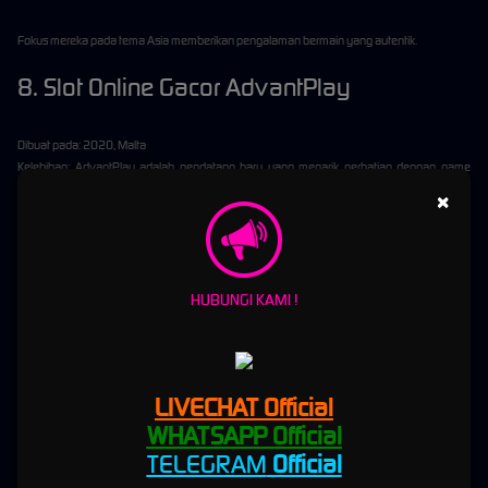
Fokus mereka pada tema Asia memberikan pengalaman bermain yang autentik.
8. Slot Online Gacor AdvantPlay
Dibuat pada: 2020, Malta
Kelebihan: AdvantPlay adalah pendatang baru yang menarik perhatian dengan game
inovatifnya. Mereka fokus pada gameplay interaktif dan desain modern. Pengalaman
×
bermain yang berbeda ditawarkan oleh AdvantPlay.
Beberapa game unggulan mereka termasuk Gem Rush dan Dragon's Fortune. Efisiensi
teknologi dan gameplay yang cepat membuat mereka dikenal.
HUBUNGI KAMI !
9. Slot Online Gacor Slot88
Dibuat pada: 2018, Indonesia
LIVECHAT Official
Kelebihan: Slot88 adalah provider lokal yang terus berkembang. Mereka menawarkan
WHATSAPP Official
game slot dengan tingkat kemenangan tinggi. Game seperti Golden Wealth dan Lucky
TELEGRAM
Official
Dragon sering menjadi andalan di Waktumain.