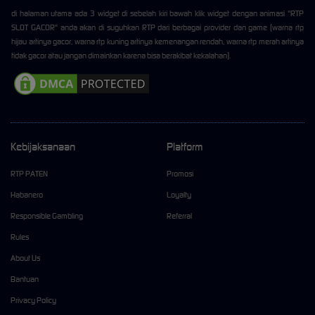
di halaman utama ada 3 widget di sebelah kiri bawah klik widget dengan animasi "RTP
SLOT GACOR" anda akan di suguhkan RTP dari berbagai provider dan game (warna rtp
hijau artinya gacor, warna rtp kuning artinya kemenangan rendah, warna rtp merah artinya
tidak gacor atau jangan dimainkan karena bisa berakibat kekalahan).
Kebijaksanaan
Platform
RTP PATEN
Promosi
Habanero
Loyalty
Responsible Gambling
Referral
Rules
About Us
Bantuan
Privacy Policy