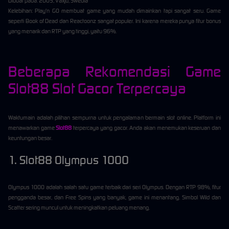
Dibuat pada: 2005, Växjö, Swedia
Kelebihan: Play'n GO membuat game yang mudah dimainkan tapi sangat seru. Game
seperti Book of Dead dan Reactoonz sangat populer. Ini karena mereka punya fitur bonus
yang menarik dan RTP yang tinggi, yaitu 96%.
Beberapa Rekomendasi Game
Slot88 Slot Gacor Terpercaya
Waktumain adalah pilihan sempurna untuk pengalaman bermain slot online. Platform ini
menawarkan game
Slot88
terpercaya yang gacor. Anda akan menemukan keseruan dan
keuntungan besar.
1. Slot88 Olympus 1000
Olympus 1000 adalah salah satu game terbaik dari seri Olympus. Dengan RTP 98%, fitur
pengganda besar, dan Free Spins yang banyak, game ini menantang. Simbol Wild dan
Scatter sering muncul untuk meningkatkan peluang menang.