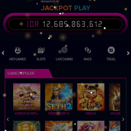
JACKPOT
PLAY
IDR
12,685,063,612
HOT GAMES
SLOTS
LIVE CASINO
RACE
TOGEL
OL
GAME POPULER
GATES OF OLYMPUS POP
STORM OF SETH 2
NEZHA 2