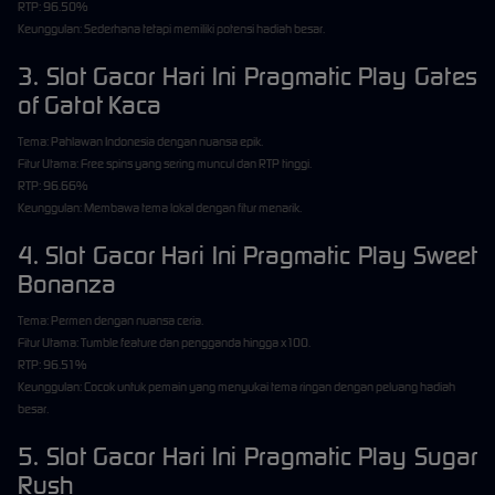
RTP: 96.50%
Keunggulan: Sederhana tetapi memiliki potensi hadiah besar.
3. Slot Gacor Hari Ini Pragmatic Play Gates
of Gatot Kaca
Tema: Pahlawan Indonesia dengan nuansa epik.
Fitur Utama: Free spins yang sering muncul dan RTP tinggi.
RTP: 96.66%
Keunggulan: Membawa tema lokal dengan fitur menarik.
4. Slot Gacor Hari Ini Pragmatic Play Sweet
Bonanza
Tema: Permen dengan nuansa ceria.
Fitur Utama: Tumble feature dan pengganda hingga x100.
RTP: 96.51%
Keunggulan: Cocok untuk pemain yang menyukai tema ringan dengan peluang hadiah
besar.
5. Slot Gacor Hari Ini Pragmatic Play Sugar
Rush