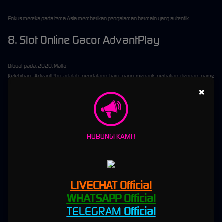
Fokus mereka pada tema Asia memberikan pengalaman bermain yang autentik.
8. Slot Online Gacor AdvantPlay
Dibuat pada: 2020, Malta
Kelebihan: AdvantPlay adalah pendatang baru yang menarik perhatian dengan game
inovatifnya. Mereka fokus pada gameplay interaktif dan desain modern. Pengalaman
×
bermain yang berbeda ditawarkan oleh AdvantPlay.
Beberapa game unggulan mereka termasuk Gem Rush dan Dragon's Fortune. Efisiensi
teknologi dan gameplay yang cepat membuat mereka dikenal.
HUBUNGI KAMI !
9. Slot Online Gacor Slot88
Dibuat pada: 2018, Indonesia
LIVECHAT Official
Kelebihan: Slot88 adalah provider lokal yang terus berkembang. Mereka menawarkan
WHATSAPP Official
game slot dengan tingkat kemenangan tinggi. Game seperti Golden Wealth dan Lucky
TELEGRAM
Official
Dragon sering menjadi andalan di Waktumain.