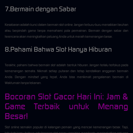
7.Bermain dengan Sabar
Kesabaran adalah kunci dalam bermain slot online. Jangan terburu-buru menaikkan taruhan
atau berpindah game tanpa memahami pola permainan. Bermain dengan sabar dan
terencana akan meningkatkan peluang Anda untuk meraih kemenangan besar.
8.Pahami Bahwa Slot Hanya Hiburan
Terakhir, pahami bahwa bermain slot adalah bentuk hiburan. Jangan terlalu terfokus pada
kemenangan semata. Nikmati setiap putaran dan tetap kendalikan anggaran bermain
Anda. Dengan mindset yang tepat, Anda bisa menikmati pengalaman bermain di
Waktumain tanpa tekanan.
Bocoran Slot Gacor Hari Ini: Jam &
Game Terbaik untuk Menang
Besar!
Slot online semakin populer di kalangan pemain yang mencari kemenangan besar. Tapi,