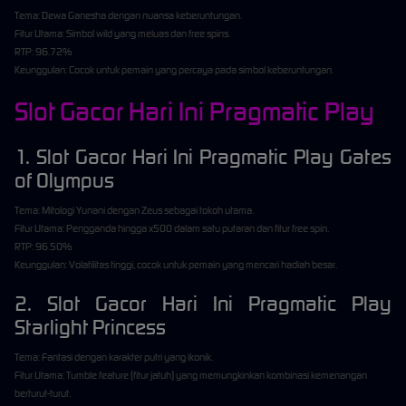
Tema: Dewa Ganesha dengan nuansa keberuntungan.
Fitur Utama: Simbol wild yang meluas dan free spins.
RTP: 96.72%
Keunggulan: Cocok untuk pemain yang percaya pada simbol keberuntungan.
Slot Gacor Hari Ini Pragmatic Play
1. Slot Gacor Hari Ini Pragmatic Play Gates
of Olympus
Tema: Mitologi Yunani dengan Zeus sebagai tokoh utama.
Fitur Utama: Pengganda hingga x500 dalam satu putaran dan fitur free spin.
RTP: 96.50%
Keunggulan: Volatilitas tinggi, cocok untuk pemain yang mencari hadiah besar.
2. Slot Gacor Hari Ini Pragmatic Play
Starlight Princess
Tema: Fantasi dengan karakter putri yang ikonik.
Fitur Utama: Tumble feature (fitur jatuh) yang memungkinkan kombinasi kemenangan
berturut-turut.