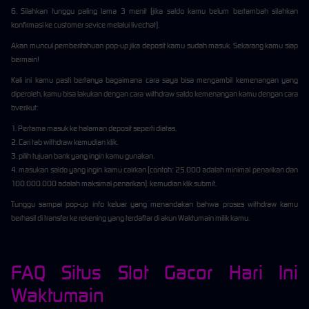
6. Silahkan tunggu paling lama 3 menit (jika saldo kamu belum bertambah silahkan
konfirmasi ke customer sevice melalui livechat).
Akan muncul pemberitahuan pop-up jika deposit kamu sudah masuk. Sekarang kamu siap
bermain!
Kali ini kamu pasti bertanya bagaimana cara saya bisa mengambil kemenangan yang
diperoleh, kamu bisa lakukan dengan cara withdraw saldo kemenangan kamu dengan cara
bverikut:
1. Pertama masuk ke halaman deposit seperti diatas.
2. Cari tab withdraw kemudian klik.
3. pilih tujuan bank yang ingin kamu gunakan.
4. masukan saldo yang ingin kamu cairkan (contoh: 25.000 adalah minimal penarikan dan
100.000.000 adalah maksimal penarikan). kemudian klik submit.
Tunggu sampai pop-up info keluar yang menandakan bahwa proses withdraw kamu
berhasil di transfer ke rekening yang terdaftar di akun Waktumain milik kamu.
FAQ Situs Slot Gacor Hari Ini
Waktumain