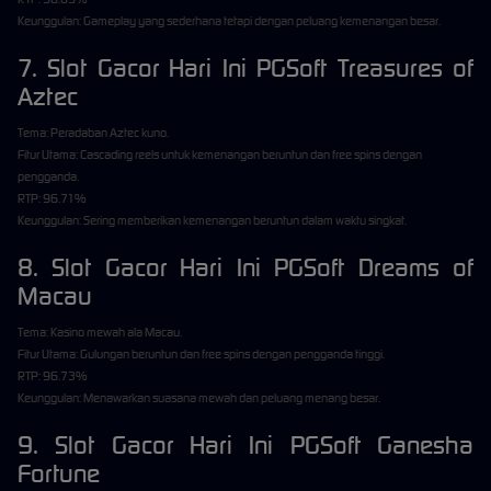
Keunggulan: Gameplay yang sederhana tetapi dengan peluang kemenangan besar.
7. Slot Gacor Hari Ini PGSoft Treasures of
Aztec
Tema: Peradaban Aztec kuno.
Fitur Utama: Cascading reels untuk kemenangan beruntun dan free spins dengan
pengganda.
RTP: 96.71%
Keunggulan: Sering memberikan kemenangan beruntun dalam waktu singkat.
8. Slot Gacor Hari Ini PGSoft Dreams of
Macau
Tema: Kasino mewah ala Macau.
Fitur Utama: Gulungan beruntun dan free spins dengan pengganda tinggi.
RTP: 96.73%
Keunggulan: Menawarkan suasana mewah dan peluang menang besar.
9. Slot Gacor Hari Ini PGSoft Ganesha
Fortune