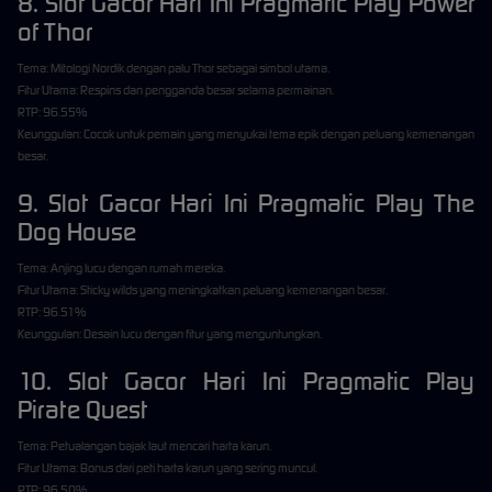
8. Slot Gacor Hari Ini Pragmatic Play Power
of Thor
Tema: Mitologi Nordik dengan palu Thor sebagai simbol utama.
Fitur Utama: Respins dan pengganda besar selama permainan.
RTP: 96.55%
Keunggulan: Cocok untuk pemain yang menyukai tema epik dengan peluang kemenangan
besar.
9. Slot Gacor Hari Ini Pragmatic Play The
Dog House
Tema: Anjing lucu dengan rumah mereka.
Fitur Utama: Sticky wilds yang meningkatkan peluang kemenangan besar.
RTP: 96.51%
Keunggulan: Desain lucu dengan fitur yang menguntungkan.
10. Slot Gacor Hari Ini Pragmatic Play
Pirate Quest
Tema: Petualangan bajak laut mencari harta karun.
Fitur Utama: Bonus dari peti harta karun yang sering muncul.
RTP: 96.50%