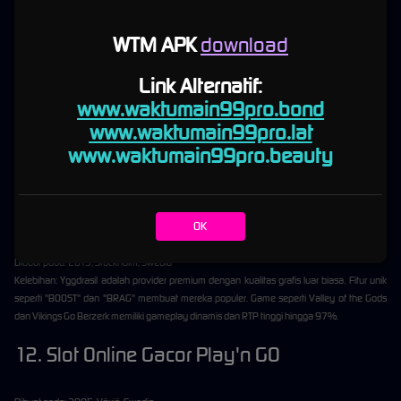
Dengan RTP mencapai 96%, mereka populer. Fokus pada pasar lokal membuat mereka
mudah diakses oleh pemain Indonesia.
WTM APK
download
10. Slot Online Gacor CQ9
Link Alternatif:
www.waktumain99pro.bond
Dibuat pada: 2016, Taipei, Taiwan
www.waktumain99pro.lat
Kelebihan: CQ9 dikenal dengan game bertema oriental yang autentik. Fitur "Turbo Spins"
www.waktumain99pro.beauty
dan jackpot progresif membuat game seperti Jump High dan Paradise seru. Pengoptimalan
teknologi HTML5 memberikan pengalaman bermain yang mulus.
11. Slot Online Gacor Yggdrasil
OK
Dibuat pada: 2013, Stockholm, Swedia
Kelebihan: Yggdrasil adalah provider premium dengan kualitas grafis luar biasa. Fitur unik
seperti "BOOST" dan "BRAG" membuat mereka populer. Game seperti Valley of the Gods
dan Vikings Go Berzerk memiliki gameplay dinamis dan RTP tinggi hingga 97%.
12. Slot Online Gacor Play'n GO