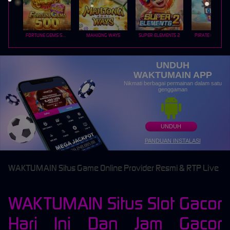
FORTUNE GEMS 500
MAHJONG WAYS
SUPER ELEMENTS 2
PIRATE QUEST 1
UNDUH
WAKTUMAIN APP
Nikmati berbagai permainan dalam satu
genggaman
UNDUH
PANDUAN INSTALASI
WAKTUMAIN Situs Game Online Provider Resmi & RTP Live
WAKTUMAIN Situs Slot Gacor
Hari Ini Dan Jam Gacor