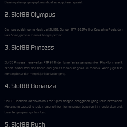
Desain grafisnya yang epik membuat setiap putaran spesial.
2. Slot88 Olympus
Olympus adalah game klasik dari Slot88. Dengan RTP 96.5%, fitur Cascading Reels, dan
Free Spins, game ini menarik banyak pemain.
3. Slot88 Princess
Slot88 Princess menawarkan RTP 97% dan tema fantasi yang memikat. Fitur-fitur menarik
seperti simbol Wild dan bonus mini-games membuat game ini menarik. Anda juga bisa
menang besar dan menjelajahi dunia dongeng.
4. Slot88 Bonanza
Slot88 Bonanza menawarkan Free Spins dengan pengganda yang terus bertambah.
Mekanisme cascading reels memungkinkan kemenangan beruntun. Ini menciptakan efek
berantai yang menguntungkan.
5. Slot88 Rush