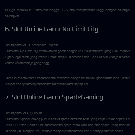
Jili juga memiliki RTP rata-rata hingga 96% dan kompatibilitas tinggi dengan berbagai
perangkat.
6. Slot Online Gacor No Limit City
Dibuat pada: 2014, Stockholm, Swedia
Kelebihan: No Limit City menawarkan game dengan fitur "xMechanics" yang unik. Mereka
juga punya tema yang kreatif. Game seperti Deadwood dan San Quentin xWays terkenal
karena volatilitasnya yang tinggi.
Game ini menawarkan kemenangan maksimal hingga ribuan kali lipat dari taruhan. Desain
inovatif dan gameplay mendalam membuat mereka populer.
7. Slot Online Gacor SpadeGaming
Dibuat pada: 2007, Filipina
Kelebihan: SpadeGaming punya koleksi game bertema Asia yang kaya. Game seperti Cai
Shen 888 dan Golden Fist menawarkan grafis memukau dan fitur bonus yang banyak.
Dengan RTP hingga 97%, mereka menjadi pilihan terbaik untuk penggemar slot online.