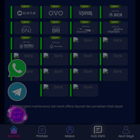
* Selama bank maintenance dan bank offline deposit dan penarikan tidak dapat
diproses
Beranda
Promosi
Masuk
Hub. Kami
Akun Saya