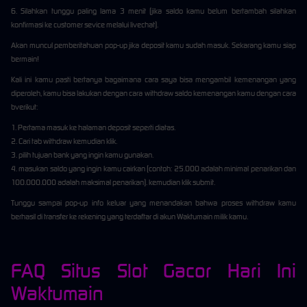
6. Silahkan tunggu paling lama 3 menit (jika saldo kamu belum bertambah silahkan
konfirmasi ke customer sevice melalui livechat).
Akan muncul pemberitahuan pop-up jika deposit kamu sudah masuk. Sekarang kamu siap
bermain!
Kali ini kamu pasti bertanya bagaimana cara saya bisa mengambil kemenangan yang
diperoleh, kamu bisa lakukan dengan cara withdraw saldo kemenangan kamu dengan cara
bverikut:
1. Pertama masuk ke halaman deposit seperti diatas.
2. Cari tab withdraw kemudian klik.
3. pilih tujuan bank yang ingin kamu gunakan.
4. masukan saldo yang ingin kamu cairkan (contoh: 25.000 adalah minimal penarikan dan
100.000.000 adalah maksimal penarikan). kemudian klik submit.
Tunggu sampai pop-up info keluar yang menandakan bahwa proses withdraw kamu
berhasil di transfer ke rekening yang terdaftar di akun Waktumain milik kamu.
FAQ Situs Slot Gacor Hari Ini
Waktumain