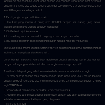
Waktumain dan dapatkan keuntungan dengan kemenangan yang sudah pasti berada di
depan mata! kamu bisa segera daftar di customer service di live chat atau kamu bisa daftar
sendiri Dengan cara sebagai berikut :
1. Cari di google dengan ketik Waktumain.
2. Klik Link yang muncul di paling atas (Hati-Hati dengan link pishing yang meniru
Waktumain teliti nama website sebelum mendaftar.)
3. Klik Daftar di pojok kanan atas.
4. Isi form dengan memasukan data diri yang sesuai dengan pendaftar.
5. lalu klik tombol daftar, dan selamat anda sudah menjadi member Waktumain.
kamu juga bisa meminta kepada customer service, aplikasi android untuk di instal sehingga
lebih mudah mengakses situs Waktumain.
Untuk bermain sekarang kamu bisa melakukan deposit sehingga kamu bisa bermain
dengan saldo yang sudah ter-isi di akun kamu, gimana caranya deposit ?.
1. cari tombol deposit yang ada di kanan atas halaman utama setelah kamu login.
2. isi form deposit dengan memasukan berapa saldo yang ingin kamu top up (minimal
deposit 20.000), kamu juga bisa memilih bonus promosi yang disertakan syarat TO ketika
ingin WITHDRAW.
3. sertakan bukti setoran agar depositmu lebih cepat di proses.
4. Atau pilih Qris agar proses deposit lebih mudah dengan cara scan barcode yang muncul
setelah memasukan nominal top up yang diinginkan.
5. klik tombolSUBMIT.