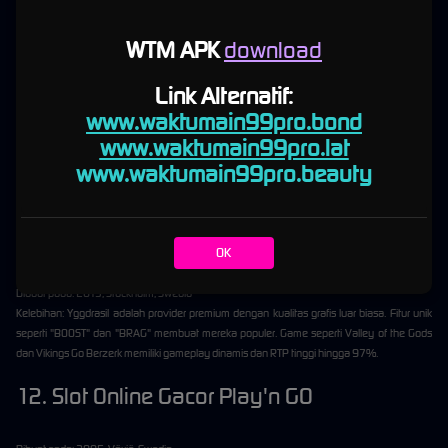
Dengan RTP mencapai 96%, mereka populer. Fokus pada pasar lokal membuat mereka
mudah diakses oleh pemain Indonesia.
WTM APK
download
10. Slot Online Gacor CQ9
Link Alternatif:
www.waktumain99pro.bond
Dibuat pada: 2016, Taipei, Taiwan
www.waktumain99pro.lat
Kelebihan: CQ9 dikenal dengan game bertema oriental yang autentik. Fitur "Turbo Spins"
www.waktumain99pro.beauty
dan jackpot progresif membuat game seperti Jump High dan Paradise seru. Pengoptimalan
teknologi HTML5 memberikan pengalaman bermain yang mulus.
11. Slot Online Gacor Yggdrasil
OK
Dibuat pada: 2013, Stockholm, Swedia
Kelebihan: Yggdrasil adalah provider premium dengan kualitas grafis luar biasa. Fitur unik
seperti "BOOST" dan "BRAG" membuat mereka populer. Game seperti Valley of the Gods
dan Vikings Go Berzerk memiliki gameplay dinamis dan RTP tinggi hingga 97%.
12. Slot Online Gacor Play'n GO