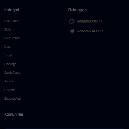
Kategori
Dukungan
Hot Games
+6282265336141
Slots
+6282265343377
Live Casino
Race
Togel
Olahraga
Crash Game
Arcade
E-Sports
Sabung Ayam
Komunitas