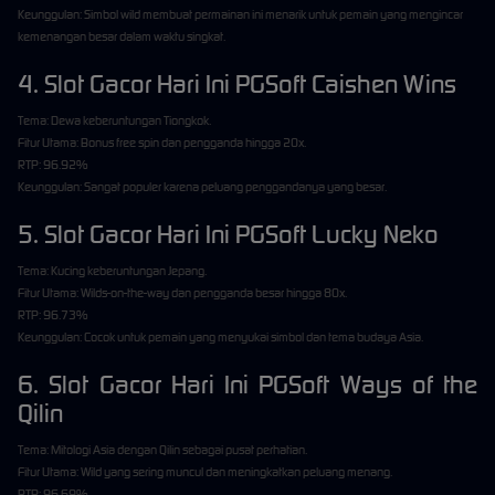
Keunggulan: Simbol wild membuat permainan ini menarik untuk pemain yang mengincar
kemenangan besar dalam waktu singkat.
4. Slot Gacor Hari Ini PGSoft Caishen Wins
Tema: Dewa keberuntungan Tiongkok.
Fitur Utama: Bonus free spin dan pengganda hingga 20x.
RTP: 96.92%
Keunggulan: Sangat populer karena peluang penggandanya yang besar.
5. Slot Gacor Hari Ini PGSoft Lucky Neko
Tema: Kucing keberuntungan Jepang.
Fitur Utama: Wilds-on-the-way dan pengganda besar hingga 80x.
RTP: 96.73%
Keunggulan: Cocok untuk pemain yang menyukai simbol dan tema budaya Asia.
6. Slot Gacor Hari Ini PGSoft Ways of the
Qilin
Tema: Mitologi Asia dengan Qilin sebagai pusat perhatian.
Fitur Utama: Wild yang sering muncul dan meningkatkan peluang menang.
RTP: 96.69%