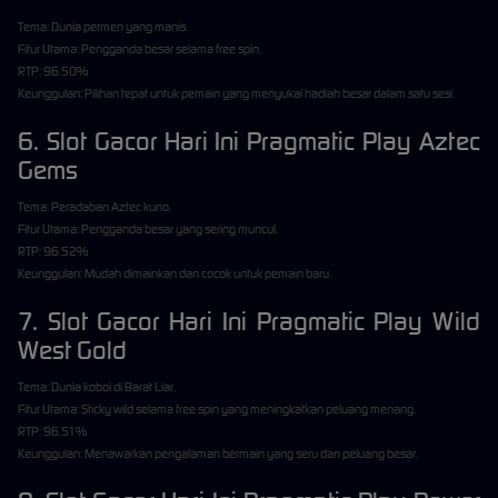
Tema: Dunia permen yang manis.
Fitur Utama: Pengganda besar selama free spin.
RTP: 96.50%
Keunggulan: Pilihan tepat untuk pemain yang menyukai hadiah besar dalam satu sesi.
6. Slot Gacor Hari Ini Pragmatic Play Aztec
Gems
Tema: Peradaban Aztec kuno.
Fitur Utama: Pengganda besar yang sering muncul.
RTP: 96.52%
Keunggulan: Mudah dimainkan dan cocok untuk pemain baru.
7. Slot Gacor Hari Ini Pragmatic Play Wild
West Gold
Tema: Dunia koboi di Barat Liar.
Fitur Utama: Sticky wild selama free spin yang meningkatkan peluang menang.
RTP: 96.51%
Keunggulan: Menawarkan pengalaman bermain yang seru dan peluang besar.