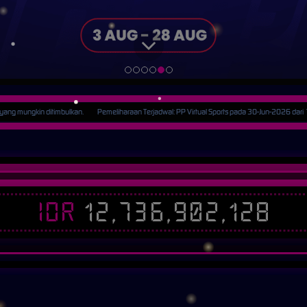
itimbulkan.
Pemeliharaan Terjadwal: PP Virtual Sports pada 30-Jun-2026 dari 15.00.00 samp
IDR
12,736,902,128