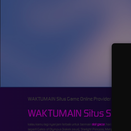
ssbca****0
IDR
764,800.00
Wild Bounty Showdown
dindac****k
IDR
705,100.00
Gates of Olympus 1000
o****8
IDR
481,600.00
Wild Bounty Showdown
dindac****k
IDR
459,240.00
Gates of Olympus Super
Scatter
WAKTUMAIN Situs Game Online Provider Resmi & 
WAKTUMAIN Situs Slot Ga
kalau kamu lagi nyari jam terbaik untuk bermain
slot gacor
, hari ini merupaka
seperti Gates of Olympus (kakek zeus), Starlight Princess, Mahjong Ways 