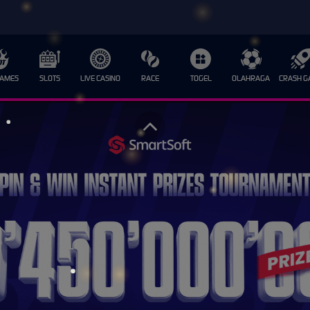
GAMES
SLOTS
LIVE CASINO
RACE
TOGEL
OLAHRAGA
CRASH 