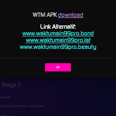
ft dan Pragmatic Play
WTM APK
download
anyak game terbaik dari PGSoft dan Pragmatic Play. Game ini punya tingkat kemenangan tinggi. Be
Link Alternatif:
www.waktumain99pro.bond
www.waktumain99pro.lat
www.waktumain99pro.beauty
ng Ways
an berturut-turut.
OK
gan peluang besar untuk kemenangan beruntun.
ng Ways 2
menangan.
 peluang lebih besar untuk jackpot.