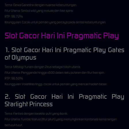
Tema: Dewa Ganesha dengan nuansa keberuntungan.
Fitur Utama: Simbol wild yang meluas dan free spins.
RTP: 96.72%
Keunggulan: Cocok untuk pemain yang percaya pada simbol keberuntungan.
Slot Gacor Hari Ini Pragmatic Play
1. Slot Gacor Hari Ini Pragmatic Play Gates
of Olympus
Tema: Mitologi Yunani dengan Zeus sebagai tokoh utama.
Fitur Utama: Pengganda hingga x500 dalam satu putaran dan fitur free spin.
RTP: 96.50%
Keunggulan: Volatilitas tinggi, cocok untuk pemain yang mencari hadiah besar.
2. Slot Gacor Hari Ini Pragmatic Play
Starlight Princess
Tema: Fantasi dengan karakter putri yang ikonik.
Fitur Utama: Tumble feature (fitur jatuh) yang memungkinkan kombinasi kemenangan
berturut-turut.