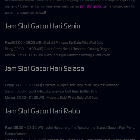
tahukah kamu bahwa ada bocoran slot gacor yang bisa membantu meningkatkan peluang
menang? Dalam artikel ini, kami akan membahas
jam slot gacor
, game terbaik, dan trik
untuk mendapatkan jackpot!
Jam Slot Gacor Hari Senin
Pagi (06:00 – 09:00 WIB): Starlight Princess, Koi Gate, Wild West Gold
Siang (12:00 – 14:00 WIB): Aztec Gems, Sweet Bonanza, Floating Dragon
Malam (22:00 – 00:00 WIB): Ways of Kylin, Madame Destiny, Great Rhino
Jam Slot Gacor Hari Selasa
Pagi (07:00 – 10:00 WIB): Gates of Olympus, The Dog House, Big Bass Bonanza
Siang (13:00 – 15:00 WIB): Joker’s Jewels, Chilli Heat, Buffalo King
Malam (23:00 – 01:00 WIB): Mustang Gold, Pirate Gold, Wolf Gold
Jam Slot Gacor Hari Rabu
Pagi (06:30 – 09:30 WIB): John Hunter and the Tomb of the Scarab Queen, Fruit Party,
Panda Fortune