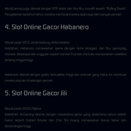
MicroGaming juga dikenal dengan RTP stabil dan fitur-fitur inovatif seperti "Rolling Reels".
Pengalaman bertahun-tahun mereka membuat mereka dipercaya oleh banyak pemain.
4. Slot Online Gacor Habanero
Dibuat pada: 2012, Johannesburg, Afrika Selatan
Kelebihan: Habanero menawarkan game dengan tema beragam dan fitur gameplay
menarik. Beberapa slot unggulan seperti Hot Hot Fruit dan Koi Gate menawarkan volatilitas
sedang hingga tinggi.
Habanero dikenal dengan grafis berkualitas tinggi dan animasi yang halus. Ini membuat
mereka populer di kalangan pemain.
5. Slot Online Gacor Jili
Dibuat pada: 2020, Filipina
Kelebihan: Jili Gaming dikenal dengan mekanisme game yang sederhana namun adiktif.
Game seperti Golden Empire dan Chin Shi Huang menawarkan bonus besar dan
kemenangan tinggi.