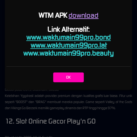
Dengan RTP mencapai 96%, mereka populer. Fokus pada pasar lokal membuat mereka
mudah diakses oleh pemain Indonesia.
WTM APK
download
10. Slot Online Gacor CQ9
Link Alternatif:
www.waktumain99pro.bond
Dibuat pada: 2016, Taipei, Taiwan
www.waktumain99pro.lat
Kelebihan: CQ9 dikenal dengan game bertema oriental yang autentik. Fitur "Turbo Spins"
www.waktumain99pro.beauty
dan jackpot progresif membuat game seperti Jump High dan Paradise seru. Pengoptimalan
teknologi HTML5 memberikan pengalaman bermain yang mulus.
11. Slot Online Gacor Yggdrasil
OK
Dibuat pada: 2013, Stockholm, Swedia
Kelebihan: Yggdrasil adalah provider premium dengan kualitas grafis luar biasa. Fitur unik
seperti "BOOST" dan "BRAG" membuat mereka populer. Game seperti Valley of the Gods
dan Vikings Go Berzerk memiliki gameplay dinamis dan RTP tinggi hingga 97%.
12. Slot Online Gacor Play'n GO