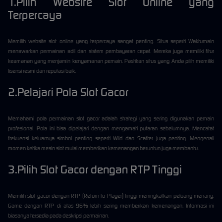
1.Pilih Website Slot Online yang
Terpercaya
Memilih website slot online yang terpercaya sangat penting. Situs seperti Waktumain
menawarkan permainan adil dan sistem pembayaran cepat. Mereka juga memiliki fitur
keamanan yang menjamin kenyamanan pemain. Pastikan situs yang Anda pilih memiliki
lisensi resmi dan reputasi baik.
2.Pelajari Pola Slot Gacor
Memahami pola permainan slot gacor adalah strategi yang sering digunakan pemain
profesional. Pola ini bisa dipelajari dengan mengamati putaran sebelumnya. Mencatat
frekuensi keluarnya simbol penting seperti Wild dan Scatter juga penting. Mengenali
momen ketika mesin slot mulai memberikan kemenangan beruntun juga membantu.
3.Pilih Slot Gacor dengan RTP Tinggi
Memilih slot gacor dengan RTP (Return to Player) tinggi meningkatkan peluang menang.
Game dengan RTP di atas 96% lebih sering memberikan kemenangan. Informasi ini
biasanya tersedia pada deskripsi permainan.