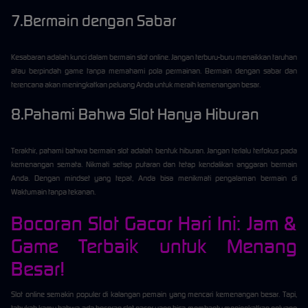
7.Bermain dengan Sabar
Kesabaran adalah kunci dalam bermain slot online. Jangan terburu-buru menaikkan taruhan
atau berpindah game tanpa memahami pola permainan. Bermain dengan sabar dan
terencana akan meningkatkan peluang Anda untuk meraih kemenangan besar.
8.Pahami Bahwa Slot Hanya Hiburan
Terakhir, pahami bahwa bermain slot adalah bentuk hiburan. Jangan terlalu terfokus pada
kemenangan semata. Nikmati setiap putaran dan tetap kendalikan anggaran bermain
Anda. Dengan mindset yang tepat, Anda bisa menikmati pengalaman bermain di
Waktumain tanpa tekanan.
Bocoran Slot Gacor Hari Ini: Jam &
Game Terbaik untuk Menang
Besar!
Slot online semakin populer di kalangan pemain yang mencari kemenangan besar. Tapi,