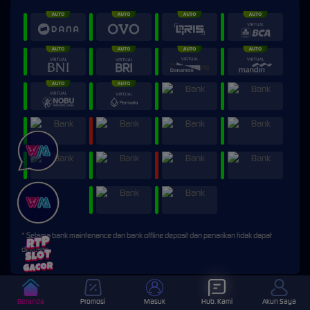
* Selama bank maintenance dan bank offline deposit dan penarikan tidak dapat
diproses
Beranda
Promosi
Masuk
Hub. Kami
Akun Saya