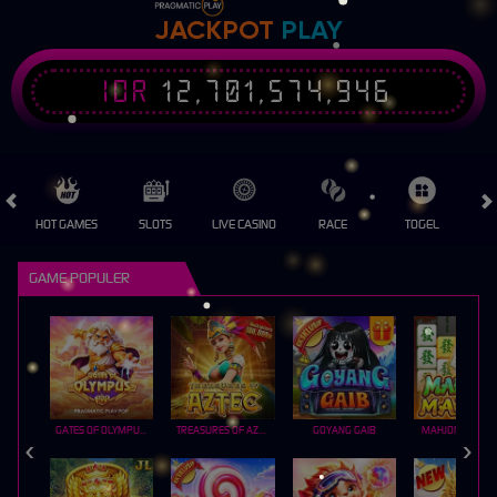
JACKPOT
PLAY
IDR
12,701,574,946
HOT GAMES
SLOTS
LIVE CASINO
RACE
TOGEL
OL
GAME POPULER
GATES OF OLYMPUS POP
TREASURES OF AZTEC
GOYANG GAIB
MAHJONG MAX