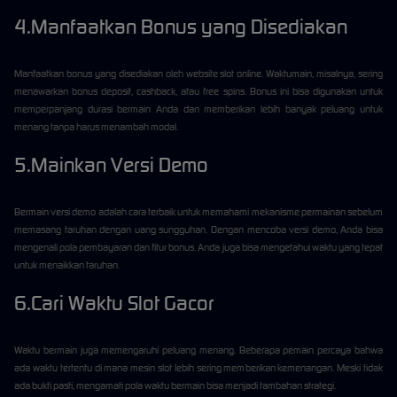
4.Manfaatkan Bonus yang Disediakan
Manfaatkan bonus yang disediakan oleh website slot online. Waktumain, misalnya, sering
menawarkan bonus deposit, cashback, atau free spins. Bonus ini bisa digunakan untuk
memperpanjang durasi bermain Anda dan memberikan lebih banyak peluang untuk
menang tanpa harus menambah modal.
5.Mainkan Versi Demo
Bermain versi demo adalah cara terbaik untuk memahami mekanisme permainan sebelum
memasang taruhan dengan uang sungguhan. Dengan mencoba versi demo, Anda bisa
mengenali pola pembayaran dan fitur bonus. Anda juga bisa mengetahui waktu yang tepat
untuk menaikkan taruhan.
6.Cari Waktu Slot Gacor
Waktu bermain juga memengaruhi peluang menang. Beberapa pemain percaya bahwa
ada waktu tertentu di mana mesin slot lebih sering memberikan kemenangan. Meski tidak
ada bukti pasti, mengamati pola waktu bermain bisa menjadi tambahan strategi.